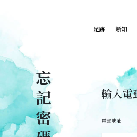
足跡
新知
忘
記
輸入電
密
電郵地址
碼