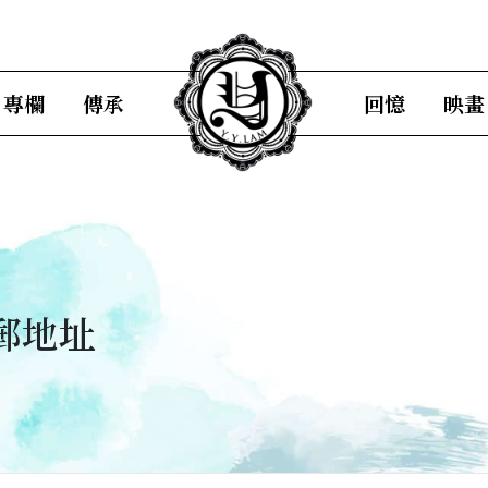
專欄
傳承
回憶
映畫
郵地址